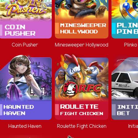
Coin Pusher
Minesweeper Hollywood
Plinko
Haunted Haven
Roulette Fight Chicken
Initi