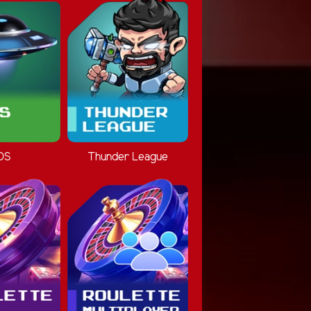
OS
Thunder League