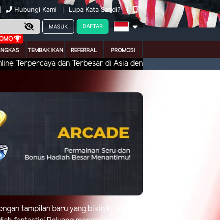
Hubungi Kami
Lupa Kata Sandi?
DAFTAR
ROMO
ANGKAS
TEMBAK IKAN
REFERRAL
PROMOSI
r di Asia dengan Lisensi Internasional. Situs Gaming Judi O
ngan tampilan baru yang bikin ketagihan!