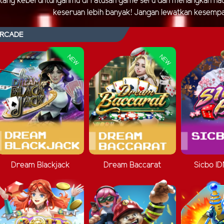
tang keberuntunganmu di ratusan game seru dan menangkan hadia
keseruan lebih banyak! Jangan lewatkan kesempat
RCADE
NEW
NEW
Dream Blackjack
Dream Baccarat
Sicbo I