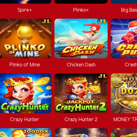
Spire+
Plinko+
Big Ba
Plinko of Mine
Chicken Dash
Cras
Crazy Hunter
Crazy Hunter 2
MONEY T